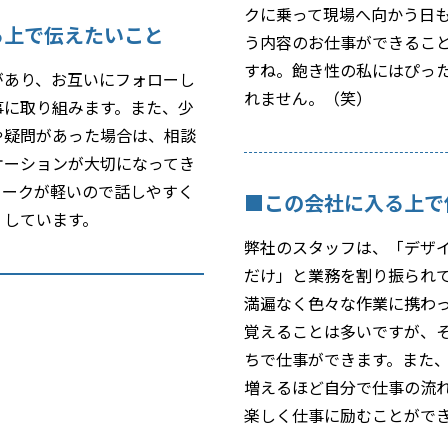
クに乗って現場へ向かう日
る上で伝えたいこと
う内容のお仕事ができるこ
すね。飽き性の私にはぴっ
があり、お互いにフォローし
れません。（笑）
事に取り組みます。また、少
や疑問があった場合は、相談
ケーションが大切になってき
ワークが軽いので話しやすく
■この会社に入る上で
くしています。
弊社のスタッフは、「デザ
だけ」と業務を割り振られ
満遍なく色々な作業に携わ
覚えることは多いですが、
ちで仕事ができます。また
増えるほど自分で仕事の流
楽しく仕事に励むことがで