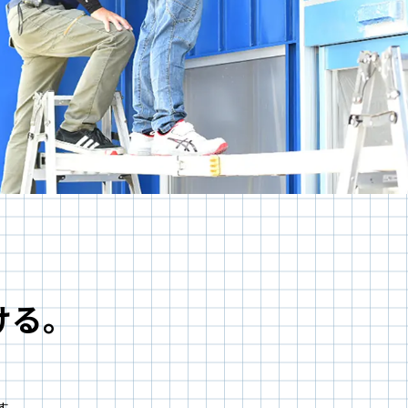
ける。
、
す。