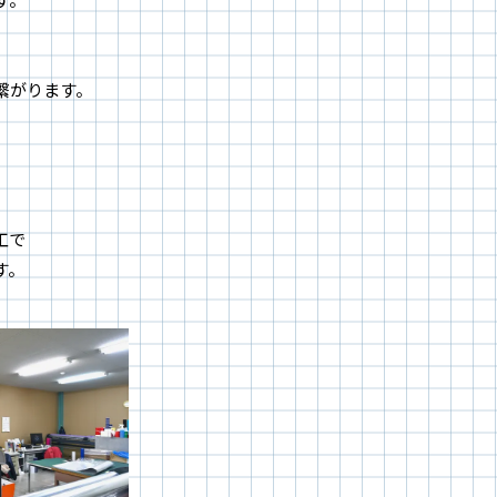
繋がります。
工で
す。